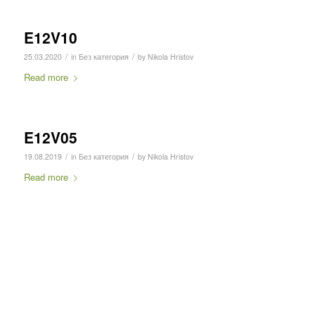
E12V10
/
/
25.03.2020
in
Без категория
by
Nikola Hristov
Read more
E12V05
/
/
19.08.2019
in
Без категория
by
Nikola Hristov
Read more