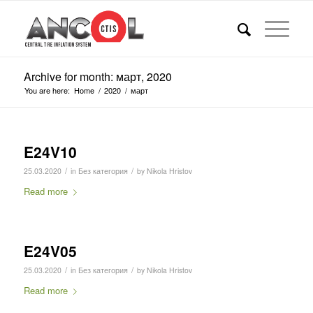
Archive for month: март, 2020
You are here:
Home
/
2020
/
март
E24V10
/
/
25.03.2020
in
Без категория
by
Nikola Hristov
Read more
E24V05
/
/
25.03.2020
in
Без категория
by
Nikola Hristov
Read more