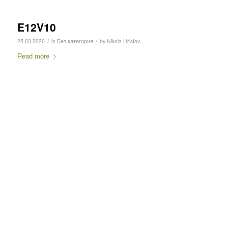
E12V10
/
/
25.03.2020
in
Без категория
by
Nikola Hristov
Read more